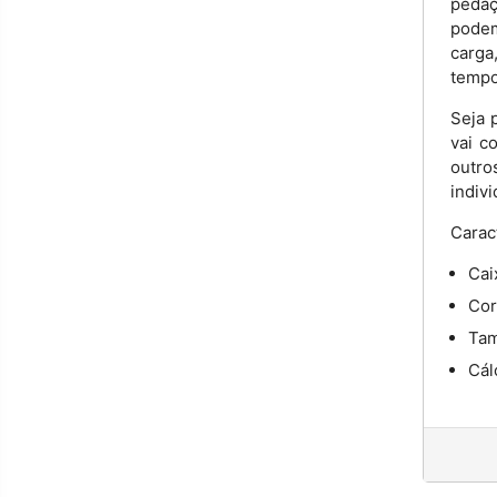
pedaç
podem
carga
tempo
Seja 
vai c
outr
indiv
Carac
Cai
Cor
Tam
Cál