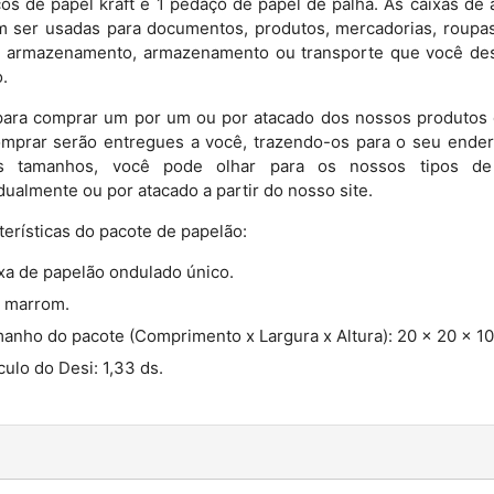
os de papel kraft e 1 pedaço de papel de palha. As caixas d
 ser usadas para documentos, produtos, mercadorias, roupas,
, armazenamento, armazenamento ou transporte que você de
.
para comprar um por um ou por atacado dos nossos produtos 
omprar serão entregues a você, trazendo-os para o seu ende
os tamanhos, você pode olhar para os nossos tipos de
idualmente ou por atacado a partir do nosso site.
terísticas do pacote de papelão:
xa de papelão ondulado único.
 marrom.
anho do pacote (Comprimento x Largura x Altura): 20 x 20 x 10
culo do Desi: 1,33 ds.