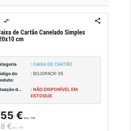
aixa de Cartão Canelado Simples
20x10 cm
ategoria
:
CAIXA DE CARTÃO
ódigo do
:
BOJOPACK-35
roduto:
Situação de Estoque:
:
NÃO DISPONÍVEL EM
ESTOQUE
,55 €
exc. IVA
68 €
inc. IVA