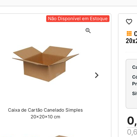
Não Disponível em Estoque
C
20x
C
C
P
Caixa de Cartão Canelado Simples
20x20x10 cm
0
0,