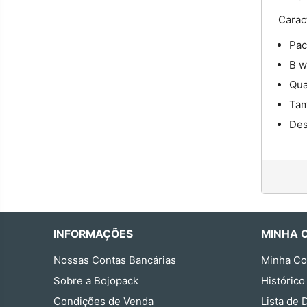
Caract
Pac
B w
Qua
Tam
Des
INFORMAÇÕES
MINHA 
Nossas Contas Bancárias
Minha Co
Sobre a Bojopack
Histórico
Condições de Venda
Lista de 