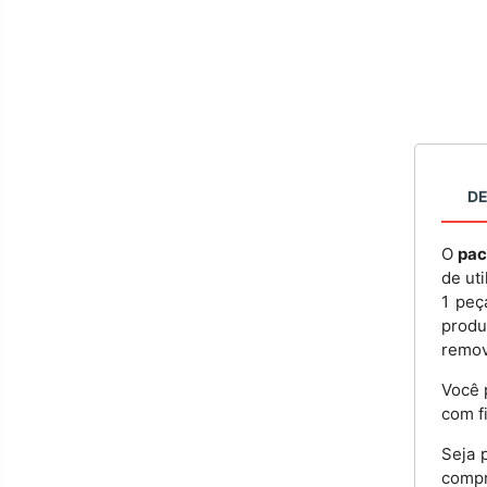
D
O
pac
de ut
1 peç
produ
remov
Você 
com fi
Seja 
compr