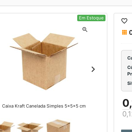
Em Estoque
C
C
C
P
0
Caixa Kraft Canelada Simples 5x5x5 cm
0,