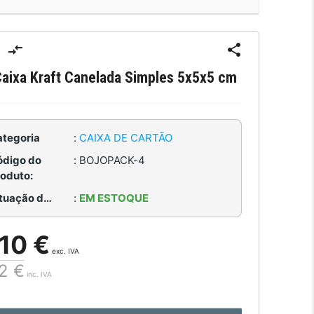
aixa Kraft Canelada Simples 5x5x5 cm
ategoria
:
CAIXA DE CARTÃO
ódigo do
:
BOJOPACK-4
roduto:
Situação de Estoque:
:
EM ESTOQUE
,10 €
exc. IVA
12 €
inc. IVA